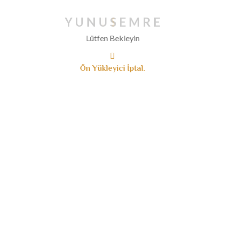
Y
U
N
U
S
E
M
R
E
Lütfen Bekleyin
Ön Yükleyici İptal.
HDV Cenaze Fonu
Form ve Bilgi Isteme
Es ve Cocuk kaydi
Adres Desikligi