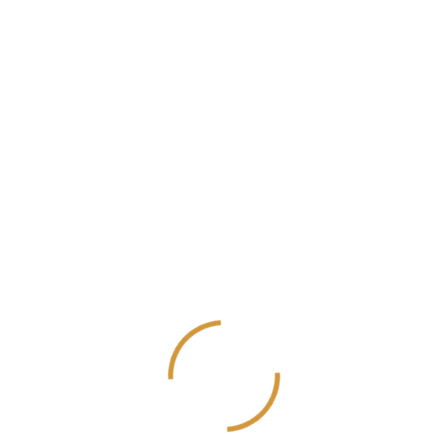
Yararlı Linkler
Hollanda Diyanet Vakfı
T.C. Diyanet İşleri Başkanlığı