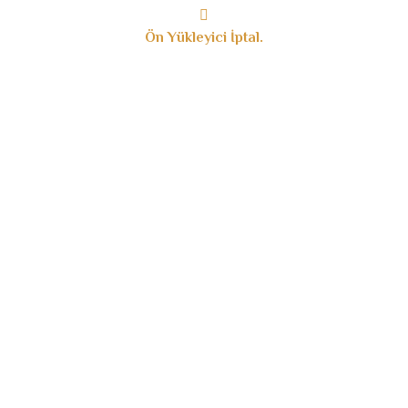
Ön Yükleyici İptal.
Yararlı Linkler
Hollanda Diyanet Vakfı
T.C. Diyanet İşleri Başkanlığı
ElifBa
Kur`an-ı Kerim
Hadis-i Şerif
Ogrenci Kayit