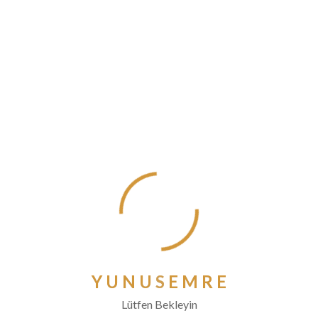
Iletisim:
genclik@almelocami.nl
Yaptığımız faaliyetler:
Etkinilikler
Facebook
Y
U
N
U
S
E
M
R
E
Lütfen Bekleyin