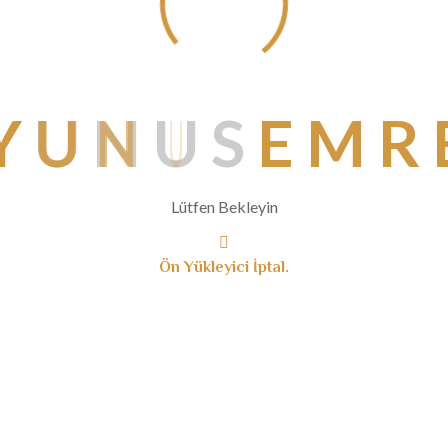
ları ve tanıtımları
lerin
aallah ‘’Iletisim’’
Y
U
N
U
S
E
M
R
 üzerinize olması
Lütfen Bekleyin
Ön Yükleyici İptal.
lerine saygılı, tarih şuuruna sahip, gönlü Cenab-ı Hak ve Peygamber s
, topluma faydalı bir fert olma bilincine ulaşmış, bilgiye ulaşma 
.
aygı duyar değer verir ve sonun akadar destekleriz. Birbirimize güv
tamı oluşurururuz. Her bireyin farklı özellikler taşıdığını bilir ve b