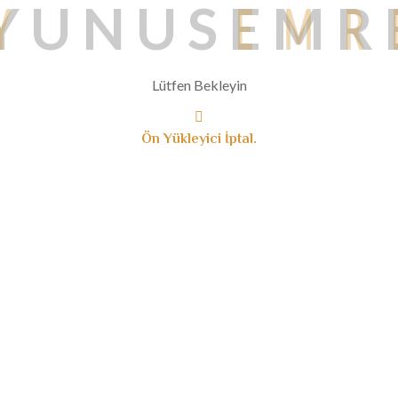
Y
U
N
U
S
E
M
R
Lütfen Bekleyin
Ön Yükleyici İptal.