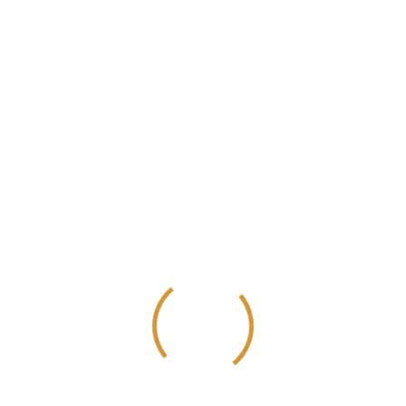
Eylül 2022
Temmuz 2022
Haziran 2022
Mayıs 2022
Nisan 2022
Mart 2022
Şubat 2022
Ocak 2022
Aralık 2021
Kasım 2021
Ekim 2021
Eylül 2021
Ağustos 2021
Temmuz 2021
Haziran 2021