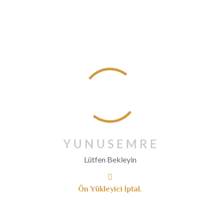
Nisan 2020
Mart 2020
Şubat 2020
Ocak 2020
Aralık 2019
Kasım 2019
Ekim 2019
Eylül 2019
Ağustos 2019
Temmuz 2019
Y
U
N
U
S
E
M
R
E
Haziran 2019
Lütfen Bekleyin
Mayıs 2019
Nisan 2019
Ön Yükleyici İptal.
Mart 2019
Ocak 2019