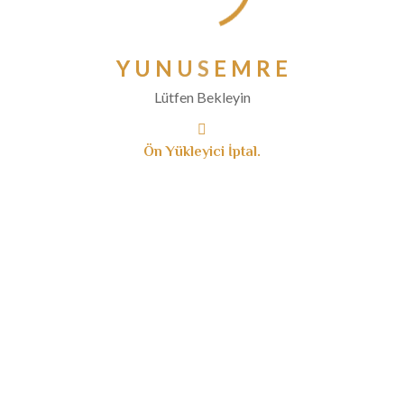
Nisan 2020
Mart 2020
Y
U
N
U
S
E
M
R
E
Şubat 2020
Lütfen Bekleyin
Ocak 2020
Aralık 2019
Ön Yükleyici İptal.
Kasım 2019
Ekim 2019
Eylül 2019
Ağustos 2019
Temmuz 2019
Haziran 2019
Mayıs 2019
Nisan 2019
Mart 2019
Ocak 2019