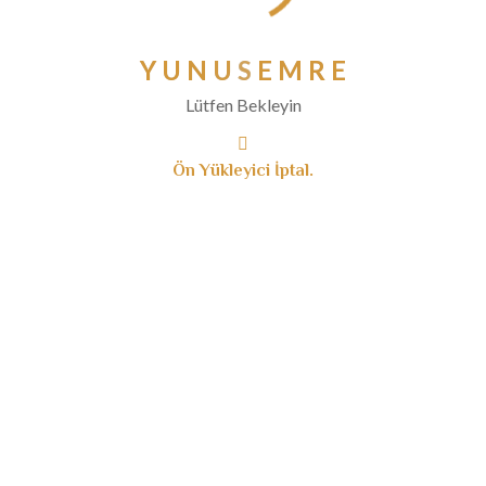
Mayıs 2020
Nisan 2020
Y
U
N
U
S
E
M
R
E
Mart 2020
Lütfen Bekleyin
Şubat 2020
Ocak 2020
Ön Yükleyici İptal.
Aralık 2019
Kasım 2019
Ekim 2019
Eylül 2019
Ağustos 2019
Temmuz 2019
Haziran 2019
Mayıs 2019
Nisan 2019
Mart 2019