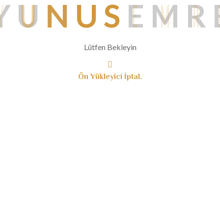
Y
U
N
U
S
E
M
R
Lütfen Bekleyin
Ön Yükleyici İptal.