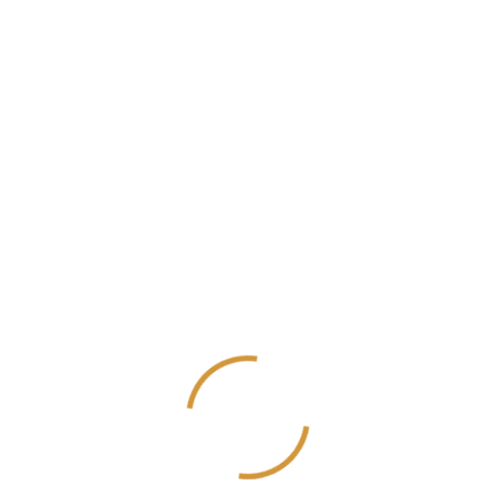
Temmuz 2022
Haziran 2022
Mayıs 2022
Nisan 2022
Mart 2022
Şubat 2022
Ocak 2022
Aralık 2021
Kasım 2021
Ekim 2021
Eylül 2021
Ağustos 2021
Temmuz 2021
Haziran 2021
Mayıs 2021