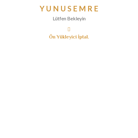
Nisan 2021
Y
U
N
U
S
E
M
R
E
Mart 2021
Lütfen Bekleyin
Aralık 2020
Kasım 2020
Ön Yükleyici İptal.
Ekim 2020
Eylül 2020
Ağustos 2020
Temmuz 2020
Haziran 2020
Mayıs 2020
Nisan 2020
Mart 2020
Şubat 2020
Ocak 2020
Aralık 2019