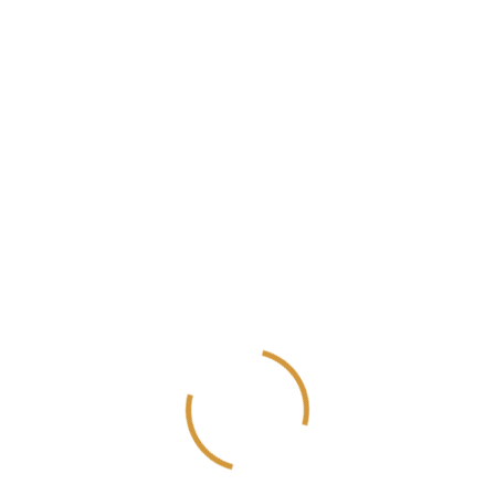
Mayıs 2022
Nisan 2022
Mart 2022
Şubat 2022
Ocak 2022
Aralık 2021
Kasım 2021
Ekim 2021
Eylül 2021
Ağustos 2021
Temmuz 2021
Haziran 2021
Mayıs 2021
Nisan 2021
Mart 2021