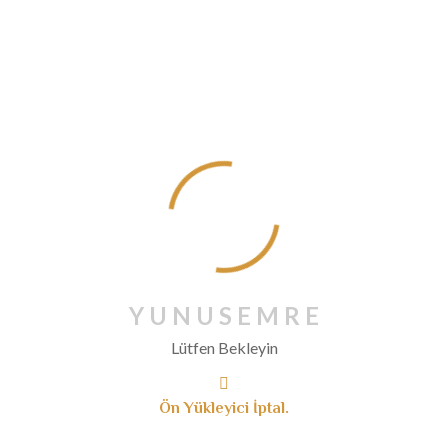
Mayıs 2020
Nisan 2020
Mart 2020
Şubat 2020
Ocak 2020
Aralık 2019
Kasım 2019
Ekim 2019
Eylül 2019
Ağustos 2019
Y
U
N
U
S
E
M
R
E
Temmuz 2019
Lütfen Bekleyin
Haziran 2019
Mayıs 2019
Ön Yükleyici İptal.
Nisan 2019
Mart 2019