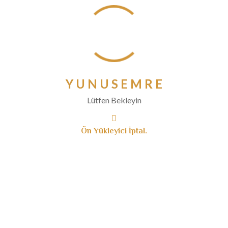
Aralık 2020
Kasım 2020
Ekim 2020
Eylül 2020
Ağustos 2020
Temmuz 2020
Y
U
N
U
S
E
M
R
E
Haziran 2020
Lütfen Bekleyin
Mayıs 2020
Nisan 2020
Ön Yükleyici İptal.
Mart 2020
Şubat 2020
Ocak 2020
Aralık 2019
Kasım 2019
Ekim 2019