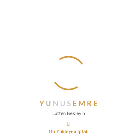
Ağustos 2020
Temmuz 2020
Haziran 2020
Mayıs 2020
Nisan 2020
Mart 2020
Şubat 2020
Ocak 2020
Aralık 2019
Kasım 2019
Ekim 2019
Y
U
N
U
S
E
M
R
E
Eylül 2019
Lütfen Bekleyin
Ağustos 2019
Temmuz 2019
Ön Yükleyici İptal.
Haziran 2019