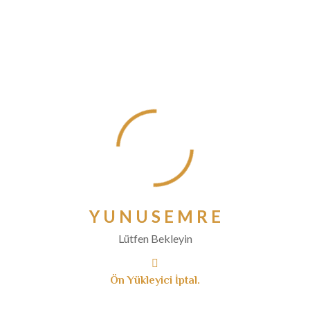
Temmuz 2020
Haziran 2020
Mayıs 2020
Nisan 2020
Mart 2020
Şubat 2020
Ocak 2020
Aralık 2019
Kasım 2019
Ekim 2019
Eylül 2019
Y
U
N
U
S
E
M
R
E
Ağustos 2019
Lütfen Bekleyin
Temmuz 2019
Haziran 2019
Ön Yükleyici İptal.
Mayıs 2019