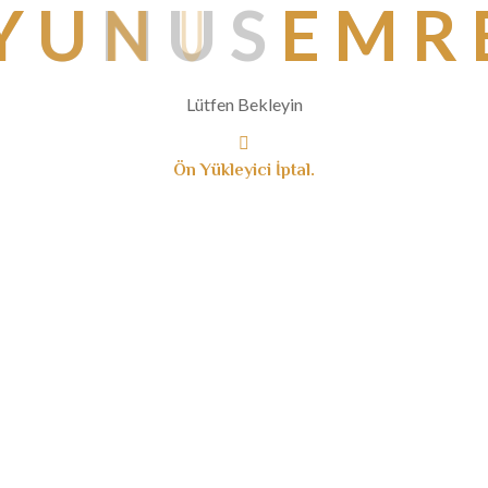
Y
U
N
U
S
E
M
R
Lütfen Bekleyin
Ön Yükleyici İptal.