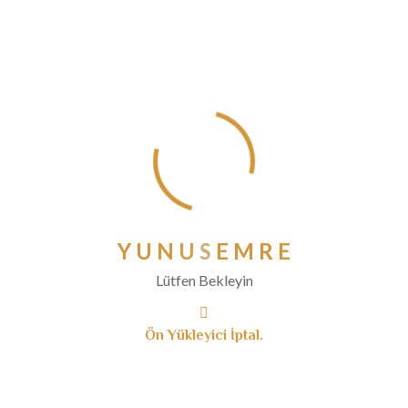
Nisan 2020
Mart 2020
Şubat 2020
Ocak 2020
Aralık 2019
Kasım 2019
Ekim 2019
Eylül 2019
Ağustos 2019
Y
U
N
U
S
E
M
R
E
Temmuz 2019
Lütfen Bekleyin
Haziran 2019
Mayıs 2019
Ön Yükleyici İptal.
Nisan 2019
Mart 2019
Ocak 2019