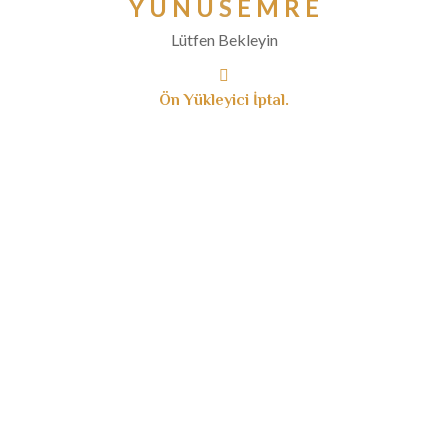
Y
U
N
U
S
E
M
R
E
Ocak 2020
Lütfen Bekleyin
Aralık 2019
Kasım 2019
Ön Yükleyici İptal.
Ekim 2019
Eylül 2019
Ağustos 2019
Temmuz 2019
Haziran 2019
Mayıs 2019
Nisan 2019
Mart 2019
Ocak 2019
Aralık 2018
Kasım 2018
Ağustos 2018