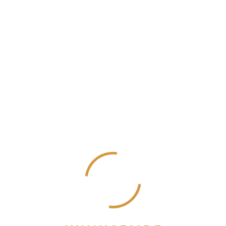
Haziran 2021
Mayıs 2021
Nisan 2021
Mart 2021
Aralık 2020
Kasım 2020
Ekim 2020
Eylül 2020
Ağustos 2020
Temmuz 2020
Haziran 2020
Mayıs 2020
Nisan 2020
Mart 2020
Şubat 2020