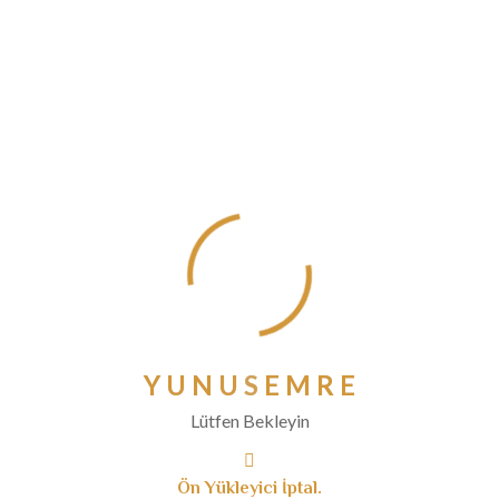
Eylül 2020
Ağustos 2020
Temmuz 2020
Haziran 2020
Mayıs 2020
Nisan 2020
Mart 2020
Şubat 2020
Ocak 2020
Aralık 2019
Kasım 2019
Ekim 2019
Y
U
N
U
S
E
M
R
E
Eylül 2019
Lütfen Bekleyin
Ağustos 2019
Temmuz 2019
Ön Yükleyici İptal.