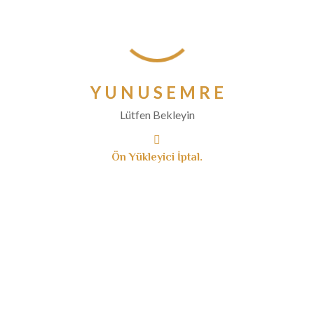
Eylül 2020
Ağustos 2020
Temmuz 2020
Haziran 2020
Y
U
N
U
S
E
M
R
E
Mayıs 2020
Lütfen Bekleyin
Nisan 2020
Mart 2020
Ön Yükleyici İptal.
Şubat 2020
Ocak 2020
Aralık 2019
Kasım 2019
Ekim 2019
Eylül 2019
Ağustos 2019
Temmuz 2019