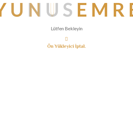
Y
U
N
U
S
E
M
R
Lütfen Bekleyin
Ön Yükleyici İptal.