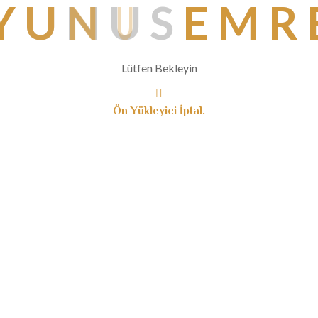
Y
U
N
U
S
E
M
R
Lütfen Bekleyin
Ön Yükleyici İptal.