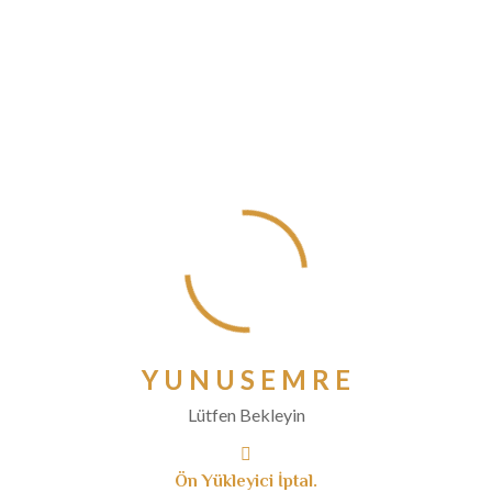
Eylül 2020
Ağustos 2020
Temmuz 2020
Haziran 2020
Mayıs 2020
Nisan 2020
Mart 2020
Şubat 2020
Ocak 2020
Aralık 2019
Kasım 2019
Ekim 2019
Y
U
N
U
S
E
M
R
E
Eylül 2019
Lütfen Bekleyin
Ağustos 2019
Temmuz 2019
Ön Yükleyici İptal.