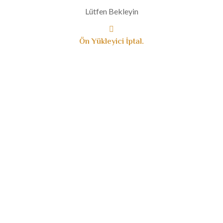
Aralık 2019
Lütfen Bekleyin
Kasım 2019
Ekim 2019
Ön Yükleyici İptal.
Eylül 2019
Ağustos 2019
Temmuz 2019
Haziran 2019
Mayıs 2019
Nisan 2019
Mart 2019
Ocak 2019
Aralık 2018
Kasım 2018
Ağustos 2018
Haziran 2018