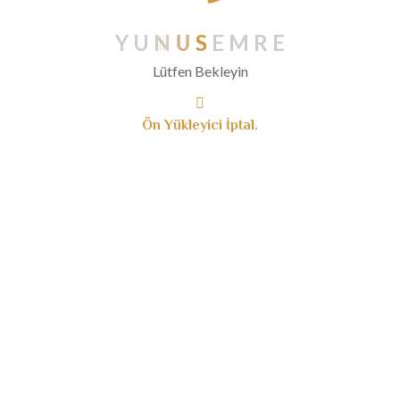
Nisan 2020
Mart 2020
Y
U
N
U
S
E
M
R
E
Şubat 2020
Lütfen Bekleyin
Ocak 2020
Aralık 2019
Ön Yükleyici İptal.
Kasım 2019
Ekim 2019
Eylül 2019
Ağustos 2019
Temmuz 2019
Haziran 2019
Mayıs 2019
Nisan 2019
Mart 2019
Ocak 2019