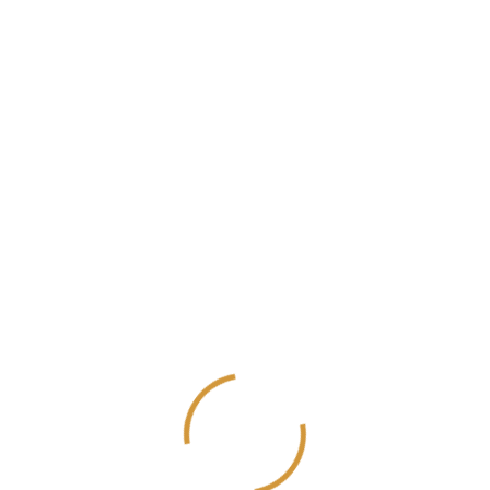
Eylül 2021
Ağustos 2021
Temmuz 2021
Haziran 2021
Mayıs 2021
Nisan 2021
Mart 2021
Aralık 2020
Kasım 2020
Ekim 2020
Eylül 2020
Ağustos 2020
Temmuz 2020
Haziran 2020
Mayıs 2020