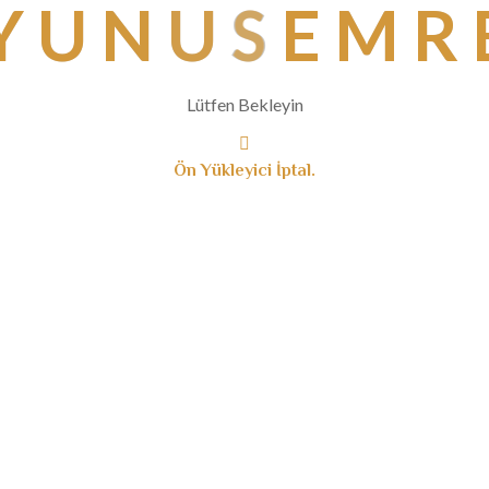
Y
U
N
U
S
E
M
R
Lütfen Bekleyin
Ön Yükleyici İptal.