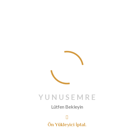
Haziran 2020
Mayıs 2020
Nisan 2020
Mart 2020
Şubat 2020
Ocak 2020
Aralık 2019
Kasım 2019
Ekim 2019
Eylül 2019
Ağustos 2019
Y
U
N
U
S
E
M
R
E
Temmuz 2019
Lütfen Bekleyin
Haziran 2019
Mayıs 2019
Ön Yükleyici İptal.
Nisan 2019