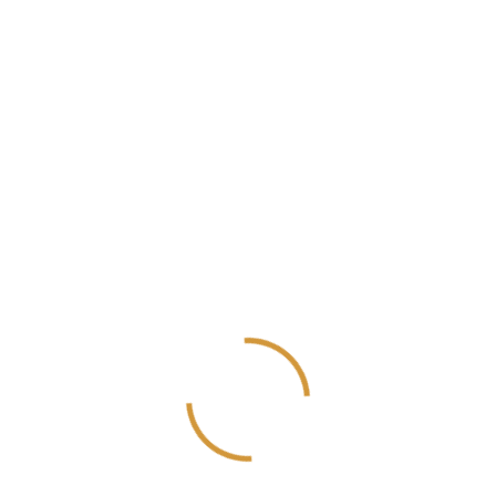
Mayıs 2021
Nisan 2021
Mart 2021
Aralık 2020
Kasım 2020
Ekim 2020
Eylül 2020
Ağustos 2020
Temmuz 2020
Haziran 2020
Mayıs 2020
Nisan 2020
Mart 2020
Şubat 2020
Ocak 2020