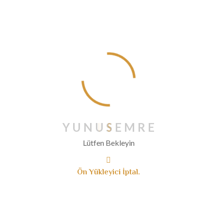
Şubat 2020
Ocak 2020
Aralık 2019
Kasım 2019
Ekim 2019
Eylül 2019
Ağustos 2019
Temmuz 2019
Haziran 2019
Y
U
N
U
S
E
M
R
E
Mayıs 2019
Lütfen Bekleyin
Nisan 2019
Mart 2019
Ön Yükleyici İptal.
Ocak 2019
Aralık 2018
Kasım 2018