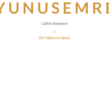
Y
U
N
U
S
E
M
R
Lütfen Bekleyin
Ön Yükleyici İptal.