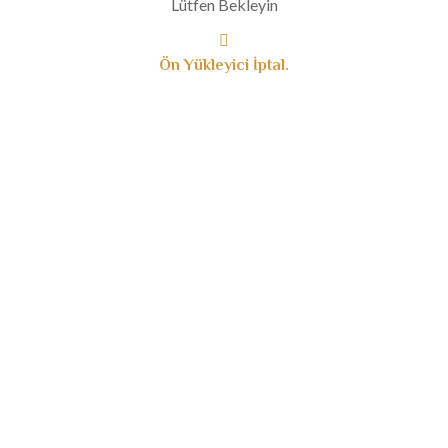
Lütfen Bekleyin
Temmuz 2019
Haziran 2019
Ön Yükleyici İptal.
Mayıs 2019
Nisan 2019
Mart 2019
Ocak 2019
Aralık 2018
Kasım 2018
Ağustos 2018
Haziran 2018
Mayıs 2018
Nisan 2018
Ocak 2018
Aralık 2017
Ekim 2017