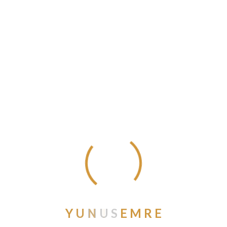
Ekim 2020
Eylül 2020
Ağustos 2020
Temmuz 2020
Haziran 2020
Mayıs 2020
Nisan 2020
Mart 2020
Şubat 2020
Ocak 2020
Aralık 2019
Kasım 2019
Ekim 2019
Eylül 2019
Y
U
N
U
S
E
M
R
E
Ağustos 2019