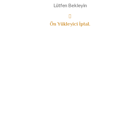
Ağustos 2019
Lütfen Bekleyin
Temmuz 2019
Haziran 2019
Ön Yükleyici İptal.
Mayıs 2019
Nisan 2019
Mart 2019
Ocak 2019
Aralık 2018
Kasım 2018
Ağustos 2018
Haziran 2018
Mayıs 2018
Nisan 2018
Ocak 2018
Aralık 2017