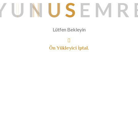
Y
U
N
U
S
E
M
R
Lütfen Bekleyin
Ön Yükleyici İptal.