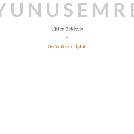
Y
U
N
U
S
E
M
R
Lütfen Bekleyin
Ön Yükleyici İptal.