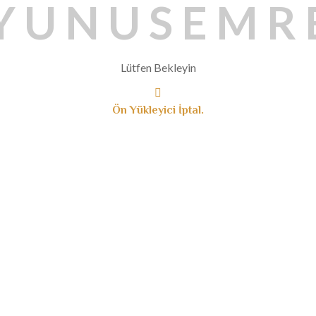
Y
U
N
U
S
E
M
R
Lütfen Bekleyin
Ön Yükleyici İptal.