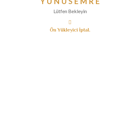
Y
U
N
U
S
E
M
R
E
Ağustos 2023
Lütfen Bekleyin
Temmuz 2023
Haziran 2023
Ön Yükleyici İptal.
Mayıs 2023
Nisan 2023
Mart 2023
Şubat 2023
Ocak 2023
Aralık 2022
Kasım 2022
Ekim 2022
Eylül 2022
Temmuz 2022
Haziran 2022
Mayıs 2022