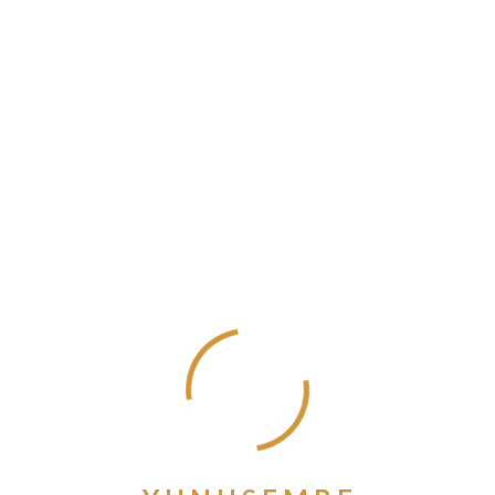
Kasım 2024
Ekim 2024
Eylül 2024
Ağustos 2024
Temmuz 2024
Haziran 2024
Mayıs 2024
Nisan 2024
Mart 2024
Şubat 2024
Ocak 2024
Aralık 2023
Kasım 2023
Ekim 2023
Eylül 2023