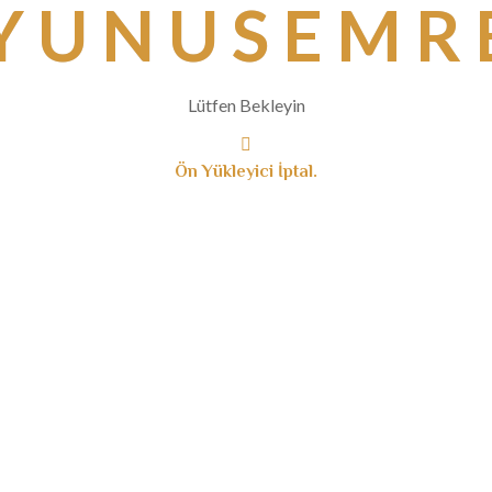
Y
U
N
U
S
E
M
R
Lütfen Bekleyin
Ön Yükleyici İptal.