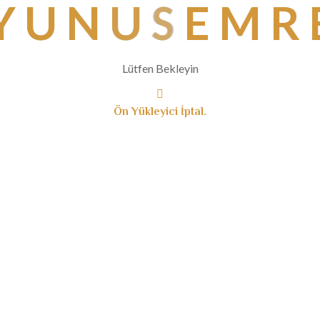
Y
U
N
U
S
E
M
R
Lütfen Bekleyin
Ön Yükleyici İptal.