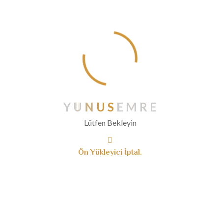
Aralık 2019
Kasım 2019
Ekim 2019
Eylül 2019
Ağustos 2019
Temmuz 2019
Haziran 2019
Y
U
N
U
S
E
M
R
E
Mayıs 2019
Lütfen Bekleyin
Nisan 2019
Mart 2019
Ön Yükleyici İptal.
Ocak 2019
Aralık 2018
Kasım 2018
Ağustos 2018
Haziran 2018